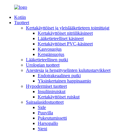
Kotiin
Tuotteet
Kertakäyttöiset ja yleislääketieteen toimittajat
Kertakäyttöiset nitriilikäsineet
Lääketieteelliset käsineet
Kertakäyttöiset PVC-käsineet
Kasvosuojus
Kengänsuojus
Lääketieteellinen putki
Urologian tuotteet
Anestesia ja hengityselinten kulutustarvikkeet
Endotrakeaalinen putki
Yksinkertainen happinaamio
Hypodermiset tuotteet
Insuliiniruiskut
Kertakäyttöiset ruiskut
Sairaalasidostuotteet
Side
Puuvilla
Pukeutumissetti
Harsopallo
Sieni