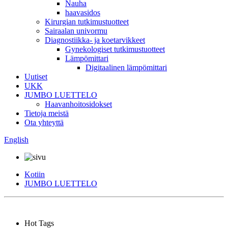
Nauha
haavasidos
Kirurgian tutkimustuotteet
Sairaalan univormu
Diagnostiikka- ja koetarvikkeet
Gynekologiset tutkimustuotteet
Lämpömittari
Digitaalinen lämpömittari
Uutiset
UKK
JUMBO LUETTELO
Haavanhoitosidokset
Tietoja meistä
Ota yhteyttä
English
Kotiin
JUMBO LUETTELO
Hot Tags