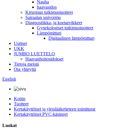
Nauha
haavasidos
Kirurgian tutkimustuotteet
Sairaalan univormu
Diagnostiikka- ja koetarvikkeet
Gynekologiset tutkimustuotteet
Lämpömittari
Digitaalinen lämpömittari
Uutiset
UKK
JUMBO LUETTELO
Haavanhoitosidokset
Tietoja meistä
Ota yhteyttä
English
Kotiin
Tuotteet
Kertakäyttöiset ja yleislääketieteen toimittajat
Kertakäyttöiset PVC-käsineet
Luokat