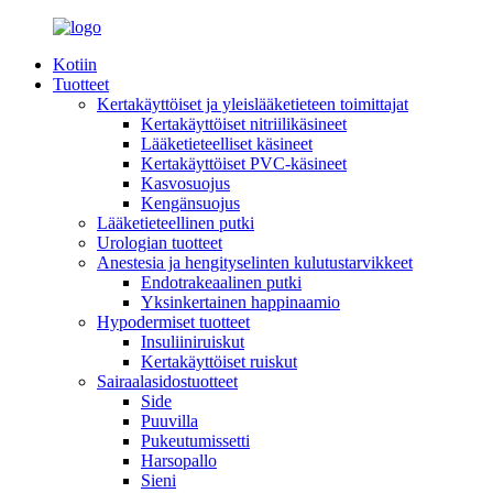
Kotiin
Tuotteet
Kertakäyttöiset ja yleislääketieteen toimittajat
Kertakäyttöiset nitriilikäsineet
Lääketieteelliset käsineet
Kertakäyttöiset PVC-käsineet
Kasvosuojus
Kengänsuojus
Lääketieteellinen putki
Urologian tuotteet
Anestesia ja hengityselinten kulutustarvikkeet
Endotrakeaalinen putki
Yksinkertainen happinaamio
Hypodermiset tuotteet
Insuliiniruiskut
Kertakäyttöiset ruiskut
Sairaalasidostuotteet
Side
Puuvilla
Pukeutumissetti
Harsopallo
Sieni