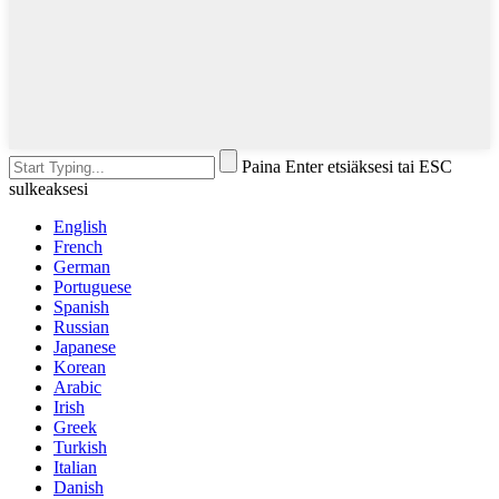
Paina Enter etsiäksesi tai ESC
sulkeaksesi
English
French
German
Portuguese
Spanish
Russian
Japanese
Korean
Arabic
Irish
Greek
Turkish
Italian
Danish