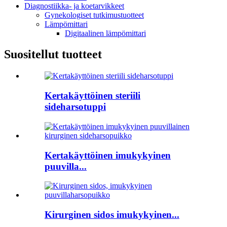
Diagnostiikka- ja koetarvikkeet
Gynekologiset tutkimustuotteet
Lämpömittari
Digitaalinen lämpömittari
Suositellut tuotteet
Kertakäyttöinen steriili
sideharsotuppi
Kertakäyttöinen imukykyinen
puuvilla...
Kirurginen sidos imukykyinen...