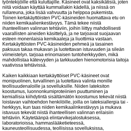
työntekijöille että kuluttajille. Käsineet ovat kaksikätisiä, joten
niitä voidaan käyttää kummallakin kädellä, ja niissä on
rullareuna, joka lisää vahvuutta ja helppoa pukemista.
Toinen kertakäyttöisten PVC-käsineiden huomattava etu on
niiden kemikaalienkestävyys. Tämä tekee niistä
ihanteellisen valinnan tehtäviin, joihin liittyy mahdollisesti
vaarallisten aineiden käsittelyä, ja ne tarjoavat suojaavan
esteen monenlaisia ​​kemikaaleja ja liuottimia vastaan.
Kertakäyttöisten PVC-käsineiden pehmeä ja tasainen
paksuus takaa mukavan ja luotettavan istuvuuden ja sileän
viimeistelyn. tarjoaa erinomaisen tuntoherkkyyden, mikä
mahdollistaa kätevyyden ja tarkkuuden hienomotorisia taitoja
vaativissa tehtävissä.
Kaiken kaikkiaan kertakäyttöiset PVC-käsineet ovat
monipuolinen, turvallinen ja luotettava valinta monille
teollisuudenaloille ja sovelluksille. Niiden lateksiton
koostumus, luonnonkumiproteiinien puuttuminen ja
kemiallisia kiihdytintä sisältämätön koostumus tekevät niistä
loistavan vaihtoehdon henkilöille, joilla on lateksiallergia tai -
herkkyys, kun taas niiden kemikaalinkestävyys ja mukava
istuvuus tekevät niistä ihanteellisen valinnan erilaisiin
tehtäviin. Käytetäänpä elintarvikejalostuksessa,
laboratorioissa, hammaslääketieteessä,
kauneusteollisuudessa, teollisissa sovelluksissa,