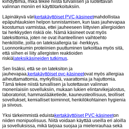
kiihdyttimiä, mikä tekee niistä turvallisen ja luotettavan
valinnan moniin eri käyttötarkoituksiin.
Läpinäkyvä väri
kertakäyttöiset PVC-käsineet
mahdollistaa
epäpuhtauksien helpon tunnistamisen, kun taas jauhevapaa
koostumus varmistaa, ettei jauheeseen liittyvien allergioiden
tai herkkyyden riskiä ole. Nämä käsineet ovat myös
lateksittomia, joten ne ovat ihanteellinen vaihtoehto
henkilöille, joilla on lateksiallergia tai -herkkyys.
Luonnonkumin proteiinien puuttuminen tarkoittaa myös sitä,
että siihen ei liity allergisten reaktioiden
riskiä
lateksikäsineiden tutkimus
.
Sen lisäksi, että se on lateksiton ja
jauhevapaa,
kertakäyttöiset pvc-käsineet
ovat myös allergiaa
aiheuttamattomia, myrkyllisiä, vaarattomia ja hajuttomia.
Tämä tekee niistä turvallisen ja luotettavan valinnan
monenlaisiin sovelluksiin, mukaan lukien elintarvikejalostus,
laboratoriot, hammaslääketiede, kauneusteollisuus, teolliset
sovellukset, kemialliset toiminnot, henkilökohtainen hygienia
ja siivous.
Yksi tärkeimmistä eduista
kertakäyttöiset PVC-käsineet
on
niiden monipuolisuus. Niitä voidaan käyttää useilla eri aloilla
ja sovelluksissa, mikä tarjoaa suojaa ja mielenrauhaa sekä