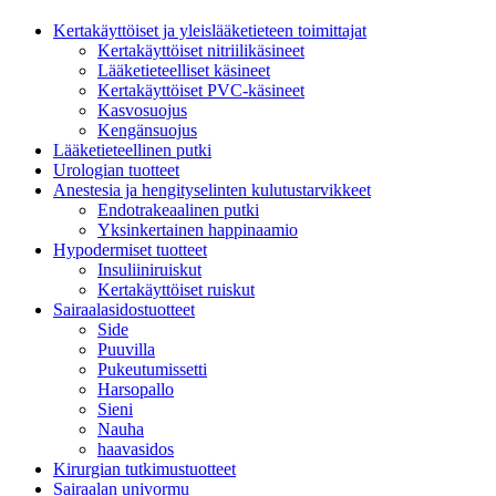
Kertakäyttöiset ja yleislääketieteen toimittajat
Kertakäyttöiset nitriilikäsineet
Lääketieteelliset käsineet
Kertakäyttöiset PVC-käsineet
Kasvosuojus
Kengänsuojus
Lääketieteellinen putki
Urologian tuotteet
Anestesia ja hengityselinten kulutustarvikkeet
Endotrakeaalinen putki
Yksinkertainen happinaamio
Hypodermiset tuotteet
Insuliiniruiskut
Kertakäyttöiset ruiskut
Sairaalasidostuotteet
Side
Puuvilla
Pukeutumissetti
Harsopallo
Sieni
Nauha
haavasidos
Kirurgian tutkimustuotteet
Sairaalan univormu