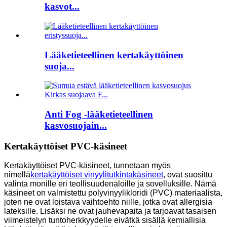
kasvot...
Lääketieteellinen kertakäyttöinen
suoja...
Anti Fog -lääketieteellinen
kasvosuojain...
Kertakäyttöiset PVC-käsineet
Kertakäyttöiset PVC-käsineet, tunnetaan myös
nimellä
kertakäyttöiset vinyylitutkintakäsineet
, ovat suosittu
valinta monille eri teollisuudenaloille ja sovelluksille. Nämä
käsineet on valmistettu polyvinyylikloridi (PVC) materiaalista,
joten ne ovat loistava vaihtoehto niille, jotka ovat allergisia
lateksille. Lisäksi ne ovat jauhevapaita ja tarjoavat tasaisen
viimeistelyn tuntoherkkyydelle eivätkä sisällä kemiallisia